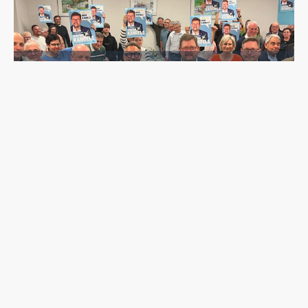
CDU-Stadtverband Bitburg
nominiert Joachim Kandels
einstimmig für eine weitere
Amtszeit
Ein bis auf den letzten Platz gefülltes Bürgerhaus
und dichtes Gedränge prägten [...]
Wichtige Links